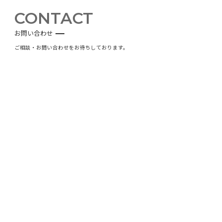
CONTACT
お問い合わせ
ご相談・お問い合わせをお待ちしております。
お問い合わせフォーム
ご相談・お問い合わせはこちら
0985-22-1122
9:00〜18:00 土日祝休み
サイトマップ
／
プライバシーポリシー
〒880-0022 宮崎市⼤橋3丁⽬101番地1号
TEL 0985-22-1122 / FAX 0985-22-1128